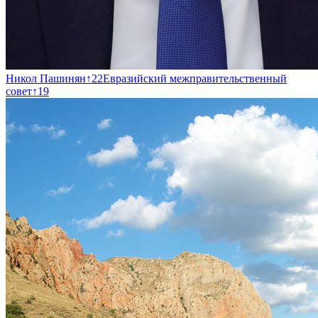
Никол Пашинян
↑
22
Евразийский межправительственный
совет
↑
19