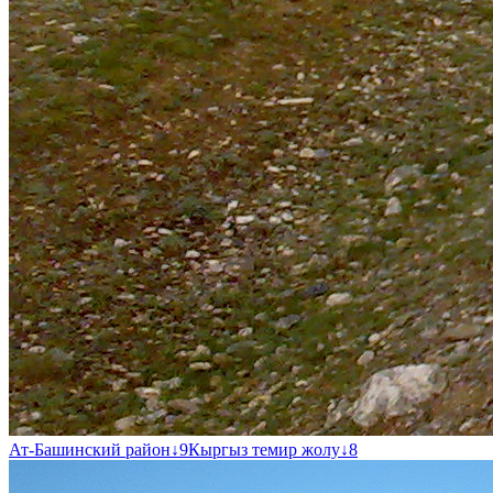
Ат-Башинский район
↓
9
Кыргыз темир жолу
↓
8