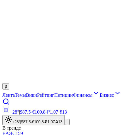
β
Лента
Темы
Вики
Рейтинг
Петиции
Финансы
Бизнес
+28°
|
$
87,5
·
€
100,8
·
₽
1,07
·
¥
13
+28°
|
$
87,5
·
€
100,8
·
₽
1,07
·
¥
13
В тренде
ЕАЭС
↑
59