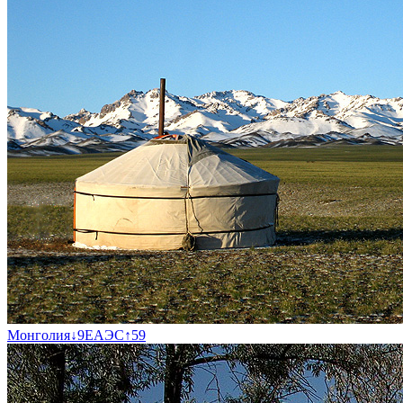
Монголия
↓
9
ЕАЭС
↑
59