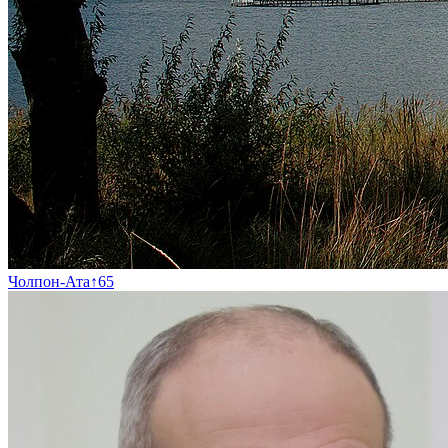
Чолпон-Ата
↑
65