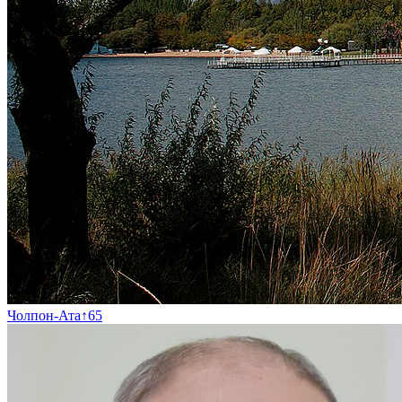
Чолпон-Ата
↑
65