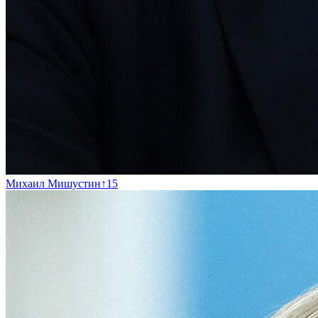
Михаил Мишустин
↑
15