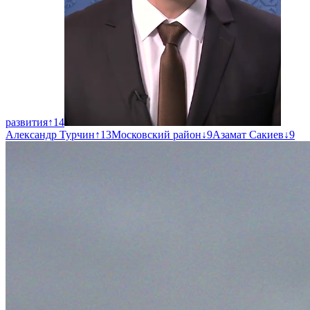
развития
↑
14
Александр Турчин
↑
13
Московский район
↓
9
Азамат Сакиев
↓
9