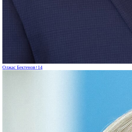
Олжас Бектенов
↑
14