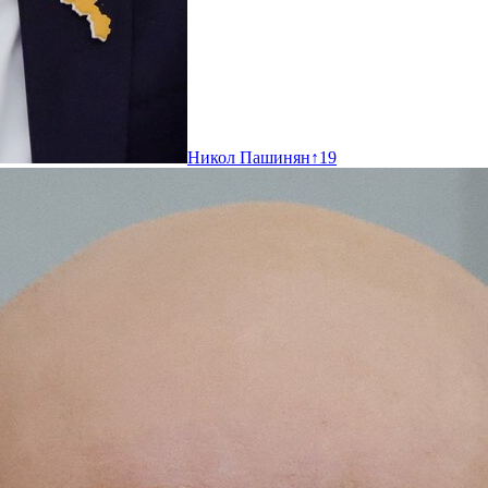
Никол Пашинян
↑
19