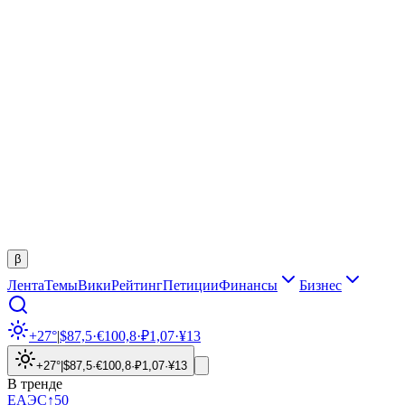
β
Лента
Темы
Вики
Рейтинг
Петиции
Финансы
Бизнес
+27°
|
$
87,5
·
€
100,8
·
₽
1,07
·
¥
13
+27°
|
$
87,5
·
€
100,8
·
₽
1,07
·
¥
13
В тренде
ЕАЭС
↑
50