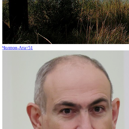
Чолпон-Ата
↑
51