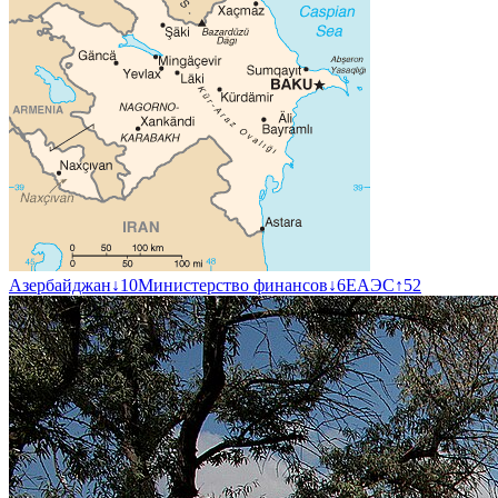
Азербайджан
↓
10
Министерство финансов
↓
6
ЕАЭС
↑
52