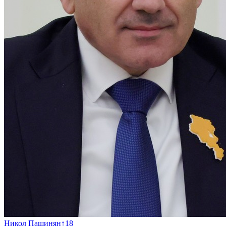
Никол Пашинян
↑
18