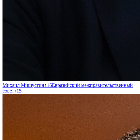
Михаил Мишустин
↑
16
Евразийский межправительственный
совет
↑
15