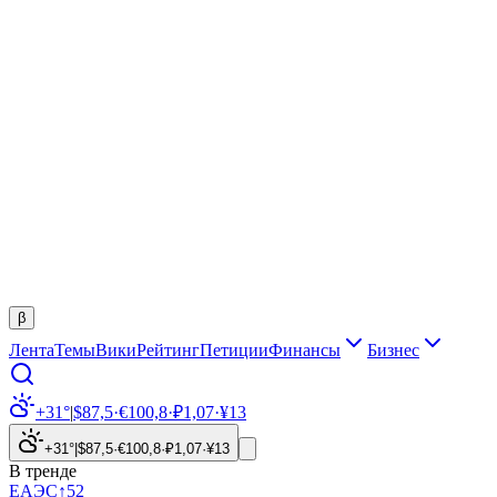
β
Лента
Темы
Вики
Рейтинг
Петиции
Финансы
Бизнес
+31°
|
$
87,5
·
€
100,8
·
₽
1,07
·
¥
13
+31°
|
$
87,5
·
€
100,8
·
₽
1,07
·
¥
13
В тренде
ЕАЭС
↑
52