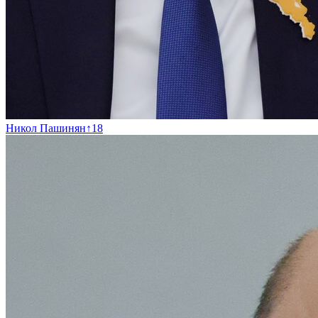
Никол Пашинян
↑
18