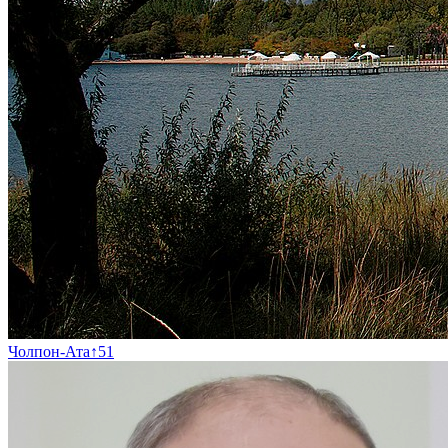
Чолпон-Ата
↑
51