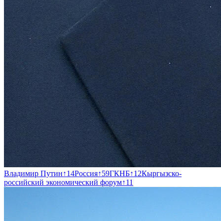
Владимир Путин
↑
14
Россия
↑
59
ГКНБ
↑
12
Кыргызско-
российский экономический форум
↑
11