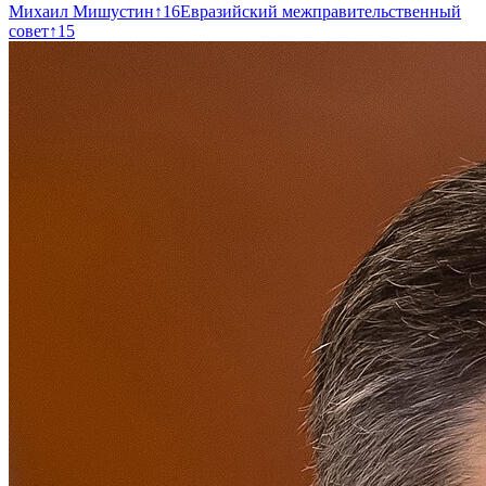
Михаил Мишустин
↑
16
Евразийский межправительственный
совет
↑
15