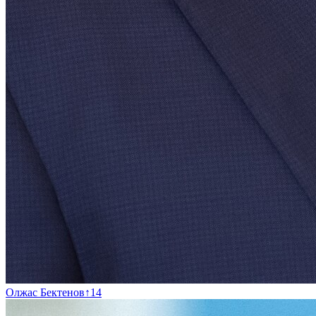
Олжас Бектенов
↑
14