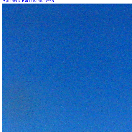
Адылбек Касымалиев
↑
56