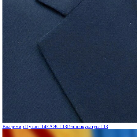
Владимир Путин
↑
14
ЕАЭС
↑
13
Генпрокуратура
↑
13