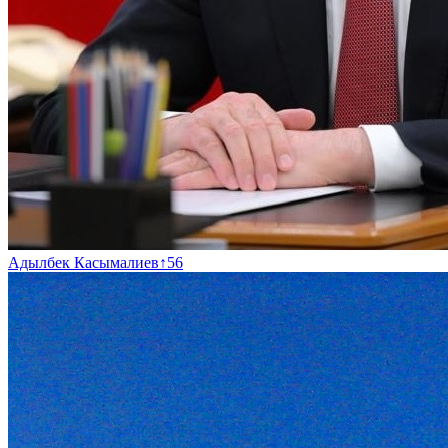
Адылбек Касымалиев
↑
56