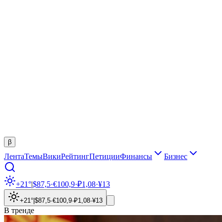
β
Лента
Темы
Вики
Рейтинг
Петиции
Финансы
Бизнес
+21°
|
$
87,5
·
€
100,9
·
₽
1,08
·
¥
13
+21°
|
$
87,5
·
€
100,9
·
₽
1,08
·
¥
13
В тренде