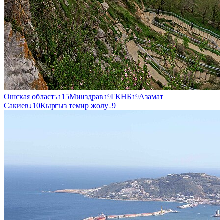
Ошская область
↑
15
Минздрав
↑
9
ГКНБ
↑
9
Азамат
Сакиев
↓
10
Кыргыз темир жолу
↓
9