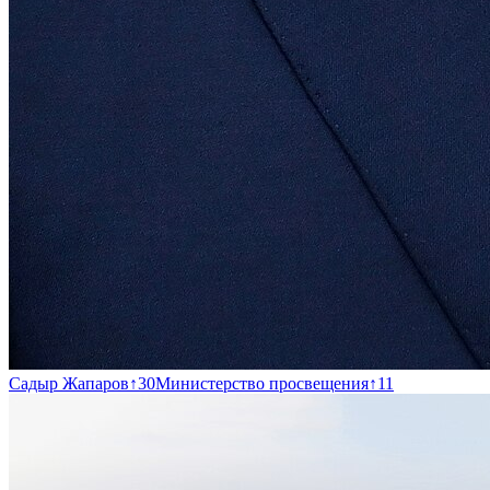
Садыр Жапаров
↑
30
Министерство просвещения
↑
11