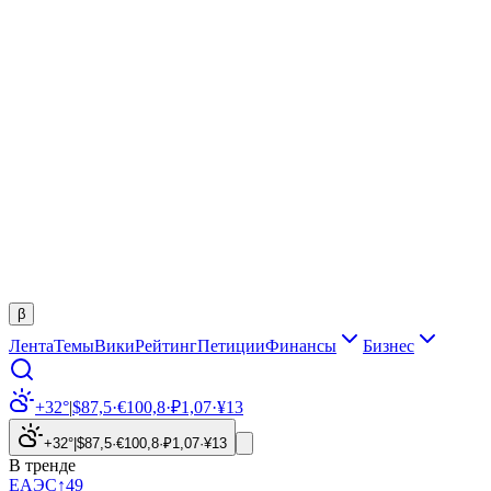
β
Лента
Темы
Вики
Рейтинг
Петиции
Финансы
Бизнес
+32°
|
$
87,5
·
€
100,8
·
₽
1,07
·
¥
13
+32°
|
$
87,5
·
€
100,8
·
₽
1,07
·
¥
13
В тренде
ЕАЭС
↑
49