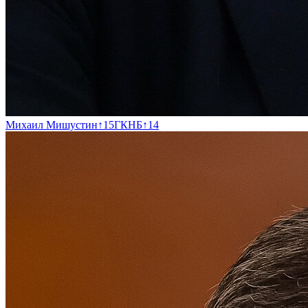
Михаил Мишустин
↑
15
ГКНБ
↑
14