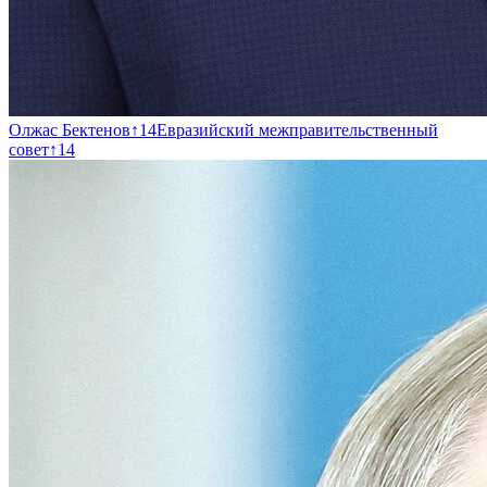
Олжас Бектенов
↑
14
Евразийский межправительственный
совет
↑
14