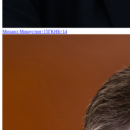
Михаил Мишустин
↑
15
ГКНБ
↑
14