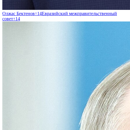
Олжас Бектенов
↑
14
Евразийский межправительственный
совет
↑
14