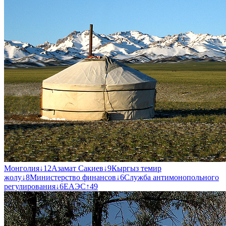
Монголия
↓
12
Азамат Сакиев
↓
9
Кыргыз темир
жолу
↓
8
Министерство финансов
↓
6
Служба антимонопольного
регулирования
↓
6
ЕАЭС
↑
49