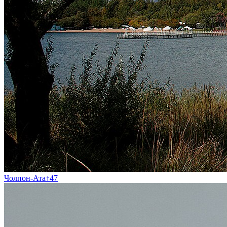
Чолпон-Ата
↑
47