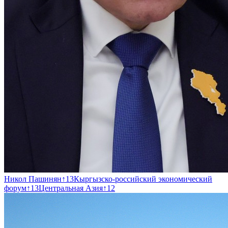
Никол Пашинян
↑
13
Кыргызско-российский экономический
форум
↑
13
Центральная Азия
↑
12