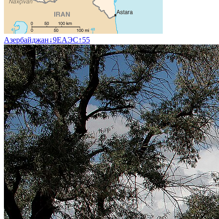
Азербайджан
↓
9
ЕАЭС
↑
55