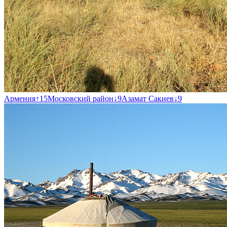
Армения
↑
15
Московский район
↓
9
Азамат Сакиев
↓
9