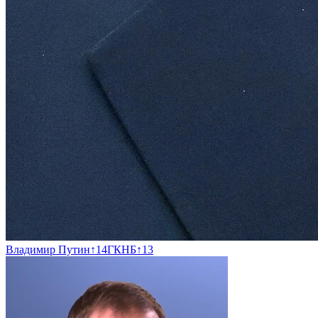
Владимир Путин
↑
14
ГКНБ
↑
13