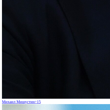
Михаил Мишустин
↑
15