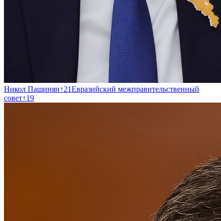
Никол Пашинян
↑
21
Евразийский межправительственный
совет
↑
19