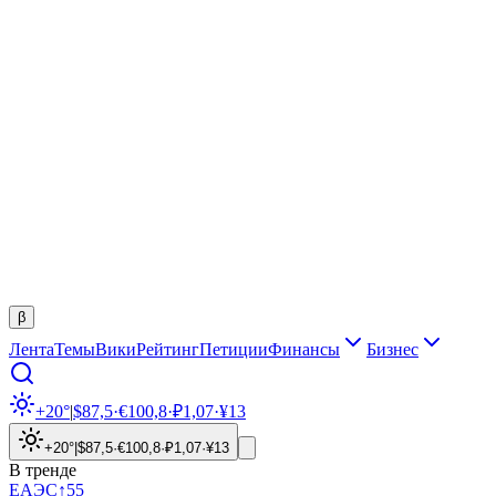
β
Лента
Темы
Вики
Рейтинг
Петиции
Финансы
Бизнес
+20°
|
$
87,5
·
€
100,8
·
₽
1,07
·
¥
13
+20°
|
$
87,5
·
€
100,8
·
₽
1,07
·
¥
13
В тренде
ЕАЭС
↑
55