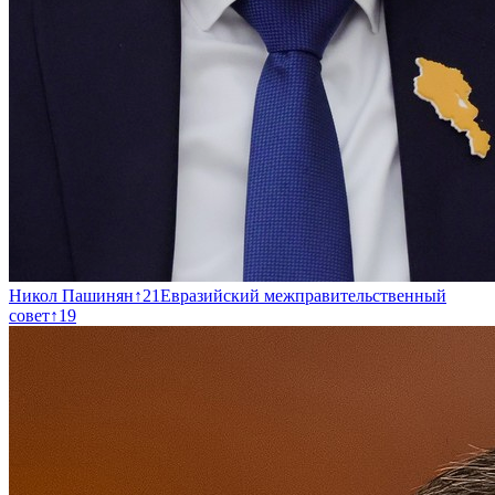
Никол Пашинян
↑
21
Евразийский межправительственный
совет
↑
19