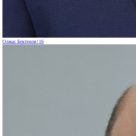
Олжас Бектенов
↑
16