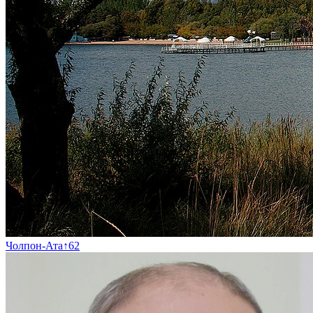
Чолпон-Ата
↑
62