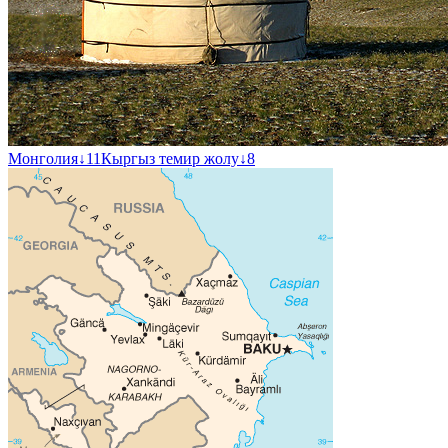
Монголия
↓
11
Кыргыз темир жолу
↓
8