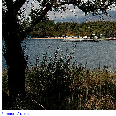
Чолпон-Ата
↑
62