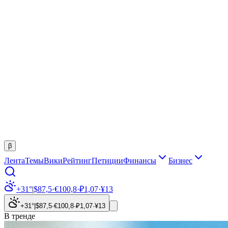
β
Лента
Темы
Вики
Рейтинг
Петиции
Финансы
Бизнес
+31°
|
$
87,5
·
€
100,8
·
₽
1,07
·
¥
13
+31°
|
$
87,5
·
€
100,8
·
₽
1,07
·
¥
13
В тренде