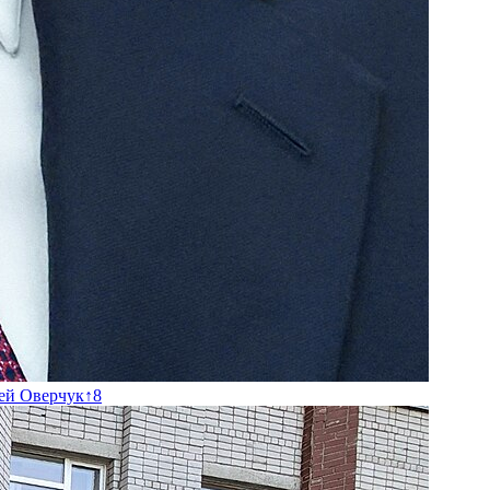
ей Оверчук
↑
8