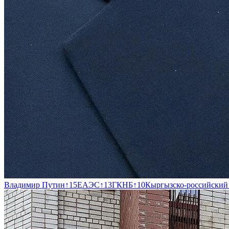
Владимир Путин
↑
15
ЕАЭС
↑
13
ГКНБ
↑
10
Кыргызско-российский