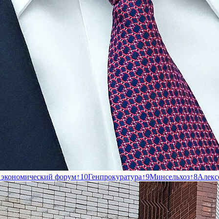
 экономический форум
↑
10
Генпрокуратура
↑
9
Минсельхоз
↑
8
Алекс