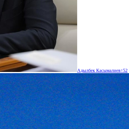
Адылбек Касымалиев
↑
52