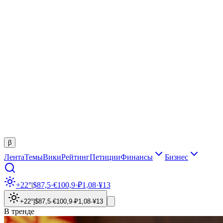
β
Лента
Темы
Вики
Рейтинг
Петиции
Финансы
Бизнес
+22°
|
$
87,5
·
€
100,9
·
₽
1,08
·
¥
13
+22°
|
$
87,5
·
€
100,9
·
₽
1,08
·
¥
13
В тренде