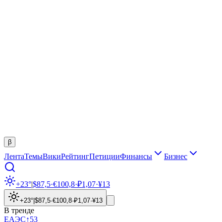
β
Лента
Темы
Вики
Рейтинг
Петиции
Финансы
Бизнес
+23°
|
$
87,5
·
€
100,8
·
₽
1,07
·
¥
13
+23°
|
$
87,5
·
€
100,8
·
₽
1,07
·
¥
13
В тренде
ЕАЭС
↑
53