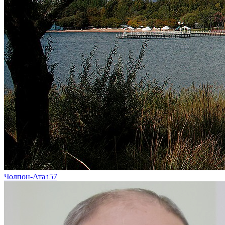
Чолпон-Ата
↑
57