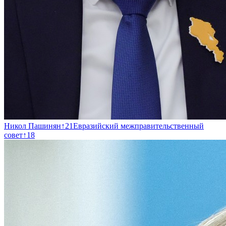
Никол Пашинян
↑
21
Евразийский межправительственный
совет
↑
18