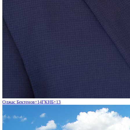
Олжас Бектенов
↑
14
ГКНБ
↑
13