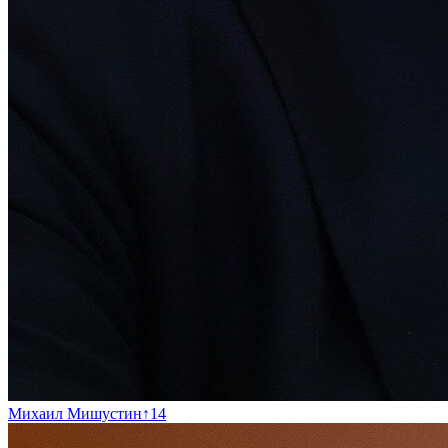
Михаил Мишустин
↑
14