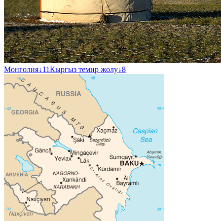
Монголия
↓
11
Кыргыз темир жолу
↓
8