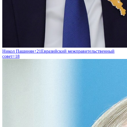
Никол Пашинян
↑
21
Евразийский межправительственный
совет
↑
18