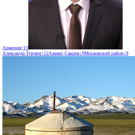
Армения
↑
15
Александр Турчин
↑
12
Азамат Сакиев
↓
9
Московский район
↓
9