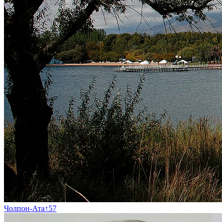
Чолпон-Ата
↑
57