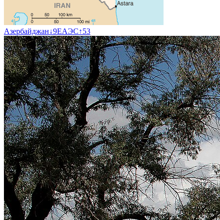
Азербайджан
↓
9
ЕАЭС
↑
53