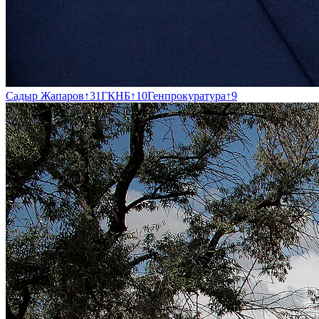
Садыр Жапаров
↑
31
ГКНБ
↑
10
Генпрокуратура
↑
9