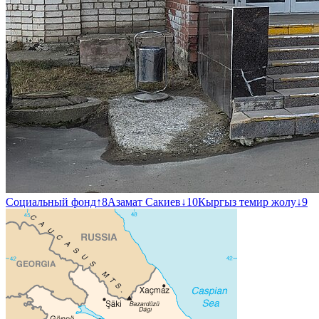
Социальный фонд
↑
8
Азамат Сакиев
↓
10
Кыргыз темир жолу
↓
9