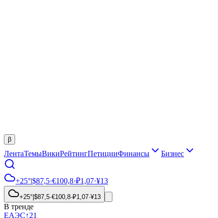
β
Лента
Темы
Вики
Рейтинг
Петиции
Финансы
Бизнес
+25°
|
$
87,5
·
€
100,8
·
₽
1,07
·
¥
13
+25°
|
$
87,5
·
€
100,8
·
₽
1,07
·
¥
13
В тренде
ЕАЭС
↑
21