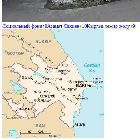
Социальный фонд
↑
8
Азамат Сакиев
↓
10
Кыргыз темир жолу
↓
9