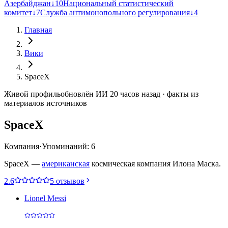
Азербайджан
↓
10
Национальный статистический
комитет
↓
7
Служба антимонопольного регулирования
↓
4
Главная
Вики
SpaceX
Живой профиль
обновлён ИИ 20 часов назад · факты из
материалов источников
SpaceX
Компания
·
Упоминаний: 6
SpaceX —
американская
космическая компания Илона Маска.
2.6
5 отзывов
Lionel Messi