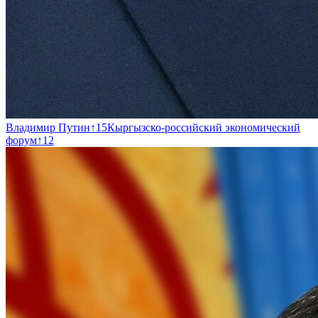
Владимир Путин
↑
15
Кыргызско-российский экономический
форум
↑
12