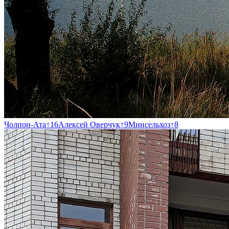
Чолпон-Ата
↑
16
Алексей Оверчук
↑
9
Минсельхоз
↑
8