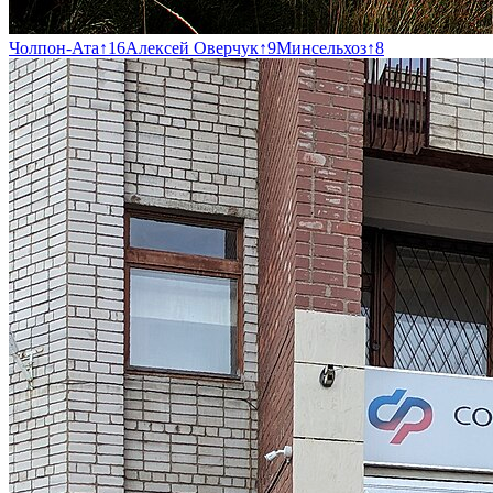
Чолпон-Ата
↑
16
Алексей Оверчук
↑
9
Минсельхоз
↑
8