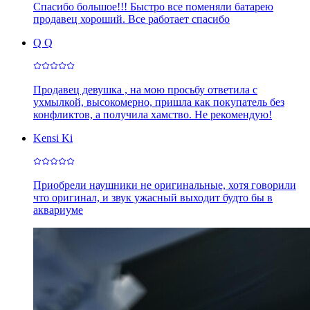
Спасибо большое!!! Быстро все поменяли батарею
продавец хороший. Все работает спасибо
Q Q
Продавец девушка , на мою просьбу ответила с
ухмылкой, высокомерно, пришла как покупатель без
конфликтов, а получила хамство. Не рекомендую!
Kensi Ki
Приобрели наушники не оригинальные, хотя говорили
что оригинал, и звук ужасный выходит будто бы в
аквариуме