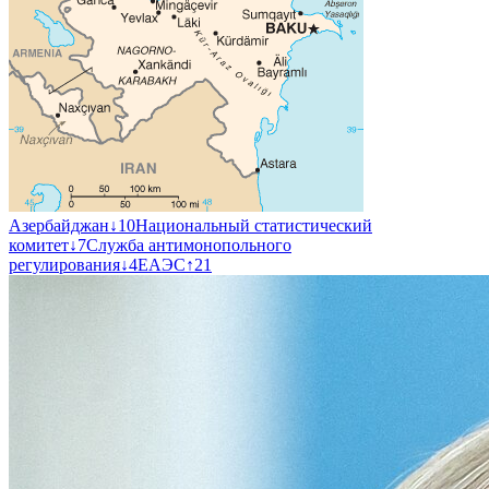
Азербайджан
↓
10
Национальный статистический
комитет
↓
7
Служба антимонопольного
регулирования
↓
4
ЕАЭС
↑
21