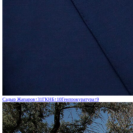
Садыр Жапаров
↑
31
ГКНБ
↑
10
Генпрокуратура
↑
9