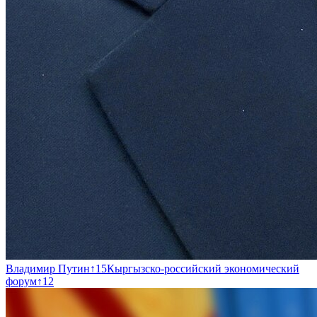
Владимир Путин
↑
15
Кыргызско-российский экономический
форум
↑
12